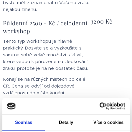
byste měli zaznamenat u Vašeho zraku
nějakou změnu.
3200 Kč
Půldenní 2500,- Kč / celodenní
workshop
Tento typ workshopu je hlavně
praktický. Dozvíte se a vyzkoušíte si
sami na sobě velké množství aktivit,
které vedou k přirozenému zlepšování
zraku, protože je na ně dostatek času.
Konají se na různých místech po celé
ČR. Cena se odvíjí od dojezdové
vzdálenosti do místa konání.
Mohu Vám sestavit seminář na míru
podle Vašich potřeb a přání.
Workshop Oční jóga a trénink zraku je
Souhlas
Detaily
Více o cookies
půldenní a celodenní seminář, kde se