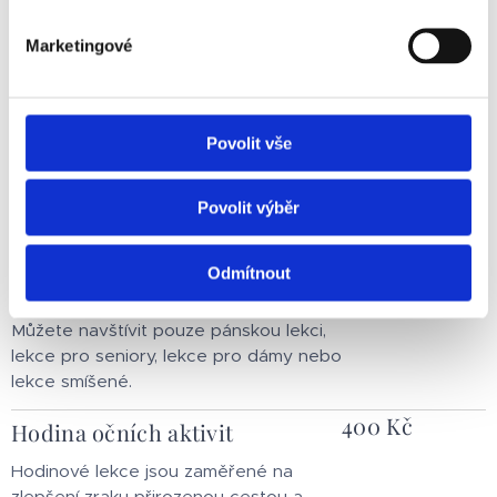
prostředí. Jak se zrakem pracovat u
počítače. Jak dopřát zraku odpočinek a
Marketingové
co je třeba změnit, abyste si udrželi
ostrý zrak, i když musíte pracovat u
počítače mnoho hodin.
Povolit vše
250 Kč
Lekce jógy s očními aktivitami
Povolit výběr
Jógové lekce probíhají v centru
Laskavá terapie Doubrava, má délku 75
minut a v žádné lekci nechybí práce se
Odmítnout
zrakem.
Můžete navštívit pouze pánskou lekci,
lekce pro seniory, lekce pro dámy nebo
lekce smíšené.
400 Kč
Hodina očních aktivit
Hodinové lekce jsou zaměřené na
zlepšení zraku přirozenou cestou a