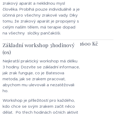
zrakový aparát a neklidnou mysl
člověka. Probíhá pouze individuálně a je
účinná pro všechny zrakové vady. Díky
tomu, že zrakový aparát je propojený s
celým naším tělem, má terapie dopad
na všechny složky pančakóši.
1600 Kč
Základní workshop 3hodinový
(os)
Nejkratší praktický workshop má délku
3 hodiny. Dozvíte se základní informace,
jak zrak funguje, co je Batesova
metoda, jak se zrakem pracovat,
abychom mu ulevovali a nezatěžovali
ho.
Workshop je příležitostí pro každého,
kdo chce se svým zrakem začít něco
dělat. Po třech hodinách očních aktivit