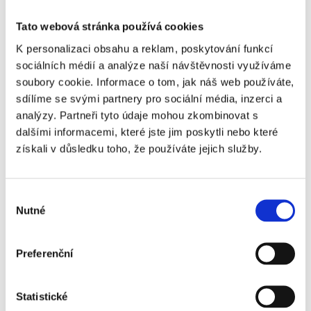
dozvíte jak zrak funguje, jaké máme
špatné návyky, jaký vliv mají brýle, co je
Tato webová stránka používá cookies
Batesova metoda, velké množství
K personalizaci obsahu a reklam, poskytování funkcí
aktivit a doporučení jak zrak používat.
sociálních médií a analýze naší návštěvnosti využíváme
Cena je uvedena za 1 osobu na celý
soubory cookie. Informace o tom, jak náš web používáte,
workshop.
sdílíme se svými partnery pro sociální média, inzerci a
analýzy. Partneři tyto údaje mohou zkombinovat s
dalšími informacemi, které jste jim poskytli nebo které
získali v důsledku toho, že používáte jejich služby.
Kurzy
Výběr
od 12000 Kč
Nutné
souhlasu
Semináře a workshopy pro
firmy
Preferenční
Seminář se koná na Vašem pracovišti.
Dozvíte se. jak zrakový aparát funguje,
spoustu rad a doporučení jak zrak
Statistické
používat ve Vašem pracovním