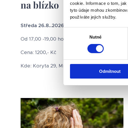
na blízko
cookie. Informace o tom, jak
tyto údaje mohou zkombinovat
používáte jejich služby.
Středa 26.8..2026
Výběr
Nutné
souhlasu
Od 17,00 -19,00 hodin
Cena: 1200,- Kč
Kde: Koryta 29, Mnichovo Hradiště
Odmítnout