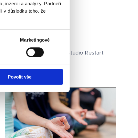
, inzerci a analýzy. Partneři
Každé pondělí
li v důsledku toho, že
Od 18,00 - 19,15 hodin
Cena: 250,-Kč
Marketingové
Kde: Mnichovo Hradiště, studio Restart
Povolit vše