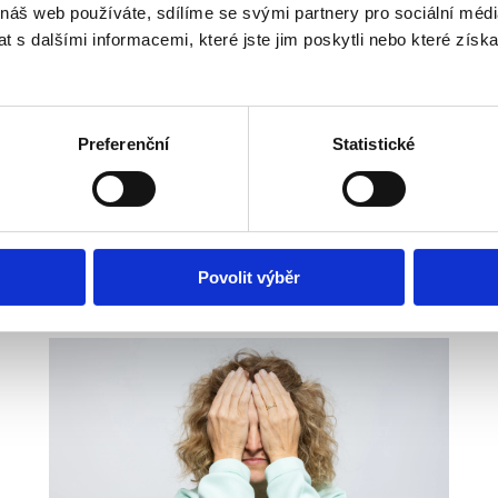
 náš web používáte, sdílíme se svými partnery pro sociální média
 s dalšími informacemi, které jste jim poskytli nebo které získa
Každé pondělí
Od 19,30 - 20,45 hodin
Preferenční
Statistické
Cena: 250,-
Kde: Mnichovo Hradiště, studio Restart
Povolit výběr