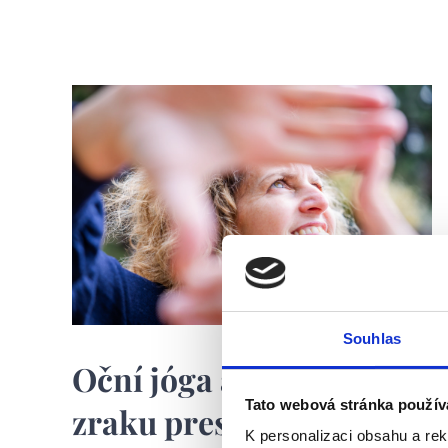
Souhlas
Oční jóga a trénink
Tato webová stránka použív
zraku presbyopie - čtení
K personalizaci obsahu a re