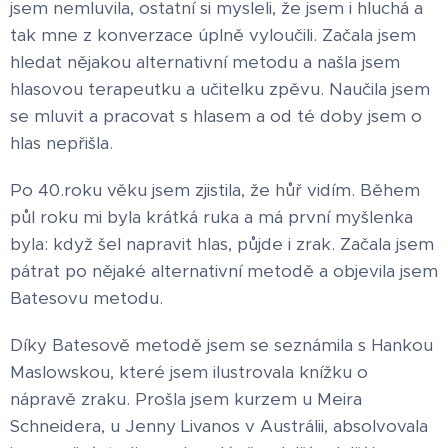
jsem nemluvila, ostatní si mysleli, že jsem i hluchá a
tak mne z konverzace úplně vyloučili. Začala jsem
hledat nějakou alternativní metodu a našla jsem
hlasovou terapeutku a učitelku zpěvu. Naučila jsem
se mluvit a pracovat s hlasem a od té doby jsem o
hlas nepřišla.
Po 40.roku věku jsem zjistila, že hůř vidím. Během
půl roku mi byla krátká ruka a má první myšlenka
byla: když šel napravit hlas, půjde i zrak. Začala jsem
pátrat po nějaké alternativní metodě a objevila jsem
Batesovu metodu.
Díky Batesově metodě jsem se seznámila s Hankou
Maslowskou, které jsem ilustrovala knížku o
nápravě zraku. Prošla jsem kurzem u Meira
Schneidera, u Jenny Livanos v Austrálii, absolvovala