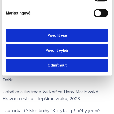
Metoda DNS podle Koláře III, II-
Marketingové
Rehabilitation Prague School 2021
Spirální dynamika, roční kurz, Praha 2022
Kurz Hlasová terapie, Ivana Vostárková,
Povolit vše
2022
DNS a Jóga, 2022
Povolit výběr
Lektor v České akademii Jógy, Praha, 2024
Trénování paměti a mozkový jogging,
Odmítnout
týdenní kurz, Praha, leden 2026
Další:
- obálka a ilustrace ke knížce Hany Maslowské:
Hravou cestou k lepšímu zraku, 2023
- autorka dětské knihy "Koryta - příběhy jedné