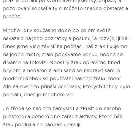
praxi a léčil lidi po svém. Své myšlenky, případy a
pozorování sepsal a ty si můžete snadno obstarat a
přečíst.
Mnoho lidí v současné době po celém světě
navázalo na jeho poznatky a posunují a rozvíjejí ji dál.
Dnes jsme více závislí na počítači, náš zrak fixujeme
na jedno místo, málo pobýváme venku, hodně se
díváme na televizi. Neostrý zrak opravíme hned
brýlemi a nedáme zraku šanci se napravit sám. S
moderní dobou se používání našeho zraku mění.
Ale zároveň to přináší oční vady, kterých tehdy bylo
pomálu, dnes je mnohem víc.
Je třeba se nad tím zamyslet a zkusit do našeho
prostředí a během dne zařadit aktivity, které náš
zrak posilují a ne naopak unavují.