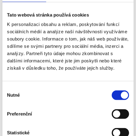
eyes. Workshop, Valencie, říjen 2025
Fernanda Leite Ribeiro: Exploring further
Tato webová stránka používá cookies
into binocular vision dysfunction, Ecole de la
K personalizaci obsahu a reklam, poskytování funkcí
vue, Paříž, říjen 2025
sociálních médií a analýze naší návštěvnosti využíváme
Gloria Ginn: How to improve your eyesight,
soubory cookie. Informace o tom, jak náš web používáte,
březen 2026, online
sdílíme se svými partnery pro sociální média, inzerci a
analýzy. Partneři tyto údaje mohou zkombinovat s
Individuální supervizní trénink Kevin
dalšími informacemi, které jste jim poskytli nebo které
Wooding a Lizzie May, Londýn, 1.5.-3.5.2026
získali v důsledku toho, že používáte jejich služby.
Jóga:
Výběr
Kurz Jógová filosofie a etika ČAJ FF UK
Nutné
souhlasu
2021 - 3leté studium
Učitel jógy licence B. - ČAJ FTVS UK 2020
Preferenční
Trenér jógy 3. tř. - ČAJ 2018.
Principy zdravého pohybu (Lenka
Statistické
Oravcová) 2019